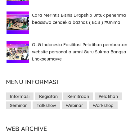
Cara Merintis Bisnis Dropship untuk penerima
beasiswa cendekia baznas ( BCB ) #Unimal
Alamat
OLG Indonesia Fasilitasi Pelatihan pembuatan
website personal alumni Guru Sukma Bangsa
Lhokseumawe
NB : Tidak semua perangkan mendukung sistem Pendaftaran
dengan form ini, jika anda mendapatkan masalah klik -
MENU INFORMASI
Hubungi Kami!
Informasi
Kegiatan
Kemitraan
Pelatihan
KIRIM
Seminar
Talkshow
Webinar
Workshop
WEB ARCHIVE